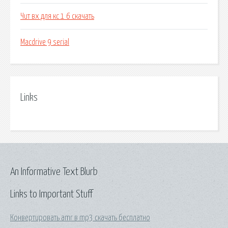
Чит вх для кс 1 6 скачать
Macdrive 9 serial
Links
An Informative Text Blurb
Links to Important Stuff
Конвертировать amr в mp3 скачать бесплатно