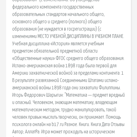
федерального компонента государственных
образовательных стандартов начального общего,
основного общего и среднего (полного) общего
образования (не нуждается в госрегистрации) (с
изменениями МЕСТО УЧЕБНОЙ ДИСЦИПЛИНЫ В УЧЕБНОМ ПЛАНЕ.
Учебная дисциплина «История» является учебным
предметом обязательной предметной области
«Общественные науки» ФГОС среднего общего образования.
Испано-американская война 1898 года была первой для
Америки захватнической войной за пределами континента. 1
В результате развязанной Соединенными Штатами испано-
американской войны 1898 года они захватили Филиппины.
Игорь Федорович Шарыгин: "Математика — предмет вредный
и опасный. Человеком, знающим математику, владеющим
математическим методом, трудно манипулировать, такой
человек привык мыслить творчески, он принимает. Помощь
психолога онлайн на b17.ru Разное. Книги. Книга Дата Отзывы
Автор; АллатРа. Игра может проходить на историческом