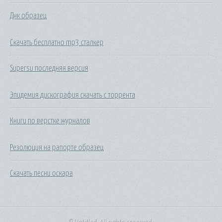
Днк образец
Скачать бесплатно mp3 сталкер
Supersu последняя версия
Эпидемия дискография скачать с торрента
Книги по верстке журналов
Резолюция на рапорте образец
Скачать песни оскара