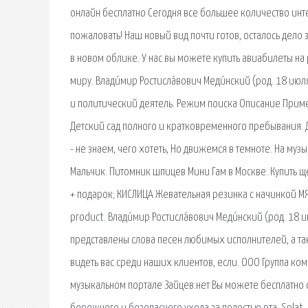
онлайн бесплатно Сегодня все большее количество ин
пожаловать! Наш новый вид почти готов, осталось дело
в новом облике. У нас вы можете купить авиабилеты н
миру. Влади́мир Ростисла́вович Меди́нский (род. 18 июл
и политический деятель. Режим поиска Описание Приме
Детский сад полного и кратковременного пребывания. Де
- не знаем, чего хотеть, Но движемся в темноте. На му
Мальчик. Питомник шпицев Мини Гам в Москве. Купить 
+ подарок; КИСЛИЦА Жевательная резинка с начинкой МЯТА
product. Влади́мир Ростисла́вович Меди́нский (род. 18 
представлены слова песен любимых исполнителей, а так
видеть вас среди наших клиентов, если. ООО Группа ко
музыкальном портале Зайцев.нет Вы можете бесплатно с