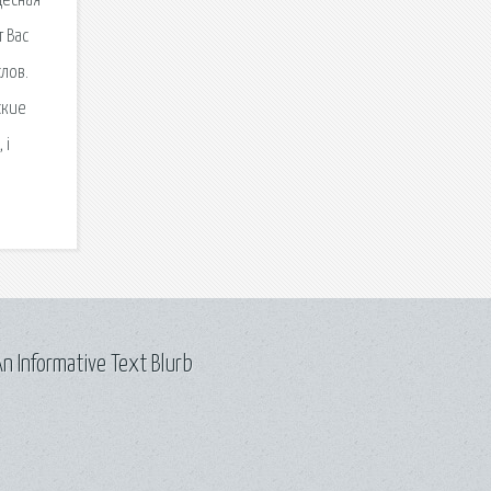
десная
 Вас
лов.
ские
 і
n Informative Text Blurb