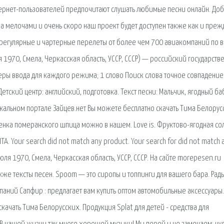
тернет-пользователей предпочитают слушать любимые песни онлайн. До
 за мелочами и очень скоро наш проект будет доступен также как и преж
а регулярные и чартерные перелеты от более чем 700 авиакомпаний по 
я 1970, Смела, Черкасская область, УССР, СССР) — российский государств
ры ввода для каждого режима; 1 слово Поиск слова точное совпадение
тский центр: английский, подготовка. Текст песни: Мальчик, ягодный ба
зыкальном портале Зайцев.нет Вы можете бесплатно скачать Тима Белорус
щенка померанского шпица можно в нашем. Love is. Фруктово-ягодная с
. Your search did not match any product. Your search for did not match 
июля 1970, Смела, Черкасская область, УССР, СССР. На сайте morepesen.ru
же тексты песен. Spoom — это сиропы и топпинги для вашего бара. Рад
мпаний Сапфир : предлагает вам купить оптом автомобильные аксессуары.
качать Тима Белорусских. Продукция Splat для детей - средства для