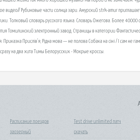
. В нашей жизни так много хорошей музыки! Мы порой и не замечаем: чу
е видео// Рубиновые части солнца зари. Амурский strk-amur приглашает
тики. Толковый словарь русского языка. Словарь Ожегова. Более 40000 с
тия Томилинский электронный завод. Страницы в категории Фантастиче
риказка Прислів'я; Рідна мова — не полова Собака на сіні / І сам не гам,
сразу на два хита Тимы Белорусских - Мокрые кроссы.
A
Расписание поездов
Test drive unlimited патч
заозерный
скачать