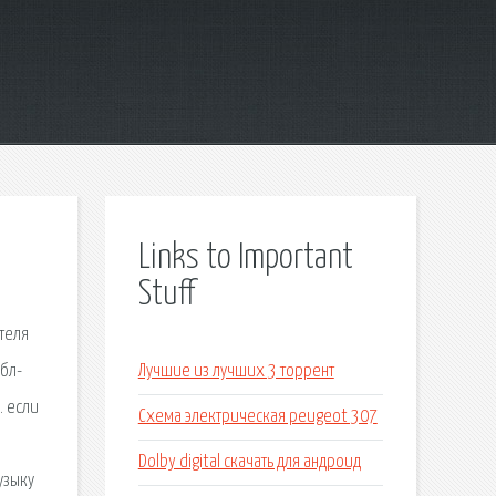
Links to Important
Stuff
ателя
абл-
Лучшие из лучших 3 торрент
. если
Схема электрическая peugeot 307
Dolby digital скачать для андроид
узыку