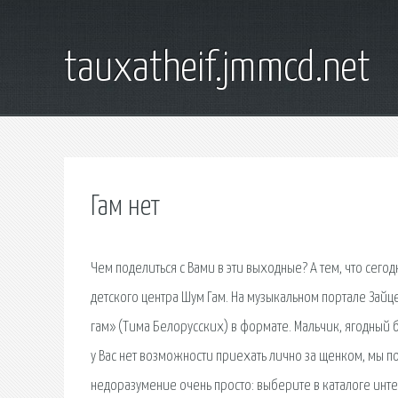
tauxatheif.jmmcd.net
Гам нет
Чем поделиться с Вами в эти выходные? А тем, что сегод
детского центра Шум Гам. На музыкальном портале Зайц
гам» (Тима Белорусских) в формате. Мальчик, ягодный б
у Вас нет возможности приехать лично за щенком, мы по
недоразумение очень просто: выберите в каталоге инте