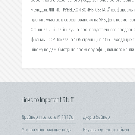
бережного и безопасного ухода за полостью рта. Splat
мелодия. ЛЯПИС ТРУБЕЦКОЙ ВОИНЫ СВЕТА! //неофициально
принять участие в соревнованиях на УКВ День космонав
Официальный сайт научно-производственного предприя
фильмы СССР Показано 106 страниц из 106, находящихся. П
нікому не дам. Смотрите премьеру официального клипа 
Links to Important Stuff
Драйвер intel core i5 3337u
Джули бейкер
Москва минеральные воды
Научный детектив обман