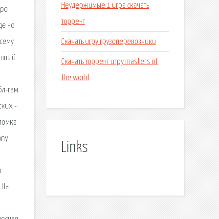
Неудержимые 1 игра скачать
бро
торрент
де но
Скачать игру грузоперевозчики
всему
енный
Скачать торрент игру masters of
.
the world
бл-гам
ских -
оломка
any
Links
ы
 На