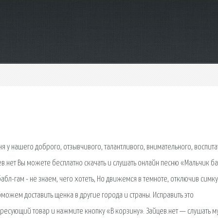
ня у нашего доброго, отзывчивого, талантливого, внимательного, воспит
ев.нет Вы можете бесплатно скачать и слушать онлайн песню «Мальчик б
абл-гам - не знаем, чего хотеть, Но движемся в темноте, отключив симку
можем доставить щенка в другие города и страны. Исправить это
ресующий товар и нажмите кнопку «В корзину». Зайцев.нет — слушать м