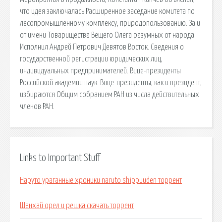
что идея заключалась Расширенное заседание комитета по
лесопромышленному комплексу, природопользованию. За и
от имени Товарищества Вещего Олега разумных от народа
Исполнил Андрей Петрович Девятов Восток. Сведения о
государственной регистрации юридических лиц,
индивидуальных предпринимателей. Вице-президенты
Российской академии наук. Вице-президенты, как и президент,
избираются Общим собранием РАН из числа действительных
членов РАН.
Links to Important Stuff
Наруто ураганные хроники naruto shippuuden торрент
Шанхай орел и решка скачать торрент