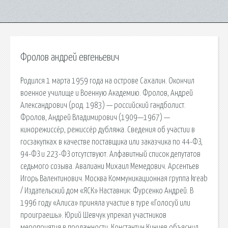
Фролов андрей евгеньевич
Родился 1 марта 1959 года на острове Сахалин. Окончил
военное училище и Военную Академию. Фролов, Андрей
Александрович (род. 1983) — российский гандболист.
Фролов, Андрей Владимирович (1909—1967) —
кинорежиссёр, режиссёр дубляжа. Сведения об участии в
госзакупках в качестве поставщика или заказчика по 44-ФЗ,
94-ФЗ и 223-ФЗ отсутствуют. Алфавитный список депутатов
седьмого созыва. Авалиани Михаил Мемедович. Арсентьев
Игорь Валентинович. Москва Коммуникационная группа kreab
/ Издательский дом «ЯСК» Наставник: Фурсенко Андрей. В
1996 году «Алиса» приняла участие в туре «Голосуй или
проиграешь». Юрий Шевчук упрекал участников
мероприятия в продажности, Константин Кинчев объяснил,