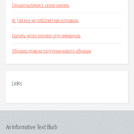
Сериал колония 1 сезон скачать
Xr 3da exe не работает как исправить
Скачать через торрент игру эммануэль
Образец прав на погрузчик нового образца
Links
An Informative Text Blurb