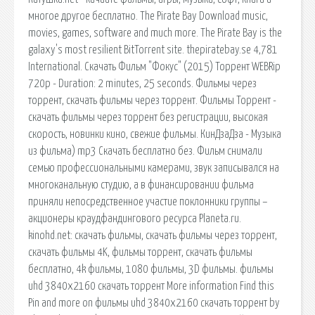
многое другое бесплатно. The Pirate Bay Download music,
movies, games, software and much more. The Pirate Bay is the
galaxy's most resilient BitTorrent site. thepiratebay.se 4,781
International. Скачать Фильм "Фокус" (2015) Торрент WEBRip
720p - Duration: 2 minutes, 25 seconds. Фильмы через
торрент, скачать фильмы через торрент. Фильмы Торрент -
скачать фильмы через торрент без регистрации, высокая
скорость, новинки кино, свежие фильмы. КинДзаДза - Музыка
из фильма) mp3 Скачать бесплатно без. Фильм снимали
семью профессиональными камерами, звук записывался на
многоканальную студию, а в финансировании фильма
приняли непосредственное участие поклонники группы –
акционеры краудфандингового ресурса Planeta.ru.
kinohd.net: cкачать фильмы, скачать фильмы через торрент,
скачать фильмы 4K, фильмы торрент, скачать фильмы
бесплатно, 4k фильмы, 1080 фильмы, 3D фильмы. фильмы
uhd 3840x2160 скачать торрент More information Find this
Pin and more on фильмы uhd 3840x2160 скачать торрент by