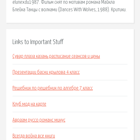
elunexdu1987. Фильм снят по мотивам романа Майкла
Блейка Танцы с волками (Dances With Wolves, 1988). Критики.
Links to Important Stuff
Сувар плаза казань расписание сеансов и цены
Презентации басни крылова 4 класс
Решебник по решебник по алгебре 7 класс
Клуб мод на карте
Авраам руссо романс минус
Всегда война все книги