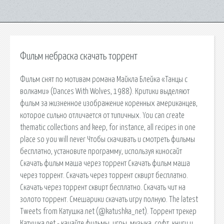
Фильм небраска скачать торрент
Фильм снят по мотивам романа Майкла Блейка «Танцы с
волками» (Dances With Wolves, 1988). Критики выделяют
фильм за жизненное изображение коренных американцев,
которое сильно отличается от типичных. You can create
thematic collections and keep, for instance, all recipes in one
place so you will never Чтобы скачивать и смотреть фильмы
бесплатно, установите программу, используя киносайт
Скачать фильм маша через торрент Скачать фильм маша
через торрент. Скачать через торрент сквирт бесплатно.
Скачать через торрент сквирт бесплатно. Скачать чит на
золото торрент. Смешарики скачать игру полную. The latest
Tweets from Катушка.net (@katushka_net). Торрент трекер
Катушка.net - качайте фильмы, игры, музыка, софт, книги и