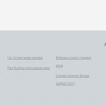
A
Гдз 10 англ мова карпюк
Вебмани кипер стандарт
вход
Ржд билеты расписание цена
Скачать торрент фильм
олдбой 2013