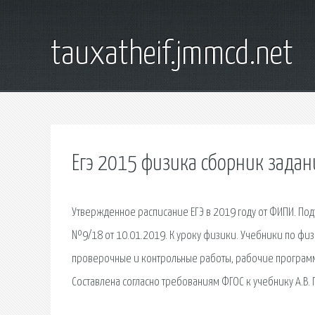
tauxatheif.jmmcd.net
Егэ 2015 физика сборник задан
Утвержденное расписание ЕГЭ в 2019 году от ФИПИ. П
№9/18 от 10.01.2019. К уроку физики. Учебники по физи
проверочные и контрольные работы, рабочие программы
Составлена согласно требованиям ФГОС к учебнику А.В. 