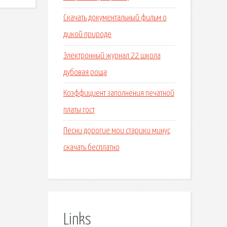
Скачать документальный фильм о
дикой природе
Электронный журнал 22 школа
дубовая роща
Коэффициент заполнения печатной
платы гост
Песни дорогие мои старики минус
скачать бесплатно
Links