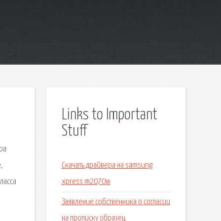
Links to Important
Stuff
ра
,
Скачать драйвера на samsung
ласса
xpress m2070w
Заявление собственника о согласии
на прописку образец