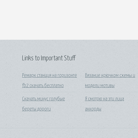
Links to Important Stuff
Ремарк станция на горизонте
Вязание крючком схемы и
fb2 скачать бесплатно
модели мотивы
Скачать минус голубые
Я смотрю на эти лица
береты дороги
аккорды