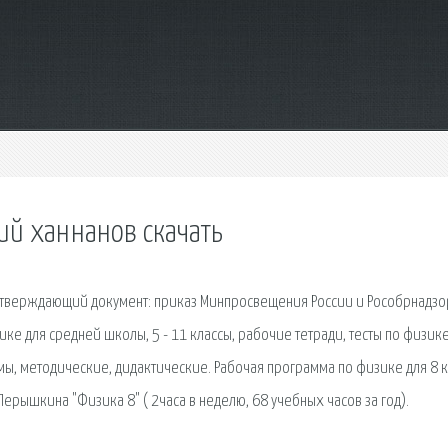
ий ханнанов скачать
одтверждающий документ: приказ Минпросвещения России и Рособрнадзо
ке для средней школы, 5 - 11 классы, рабочие тетради, тесты по физике
, методические, дидактические. Рабочая программа по физике для 8 к
Перышкина "Физика 8" ( 2часа в неделю, 68 учебных часов за год).