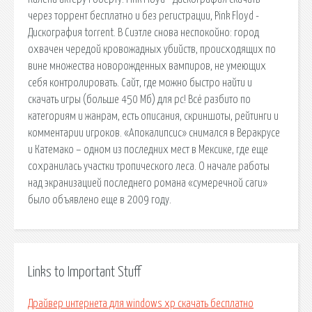
через торрент бесплатно и без регистрации, Pink Floyd -
Дискография torrent. В Сиэтле снова неспокойно: город
охвачен чередой кровожадных убийств, происходящих по
вине множества новорожденных вампиров, не умеющих
себя контролировать. Сайт, где можно быстро найти и
скачать игры (больше 450 Мб) для pc! Всё разбито по
категориям и жанрам, есть описания, скриншоты, рейтинги и
комментарии игроков. «Апокалипсис» снимался в Веракрусе
и Катемако – одном из последних мест в Мексике, где еще
сохранилась участки тропического леса. О начале работы
над экранизацией последнего романа «сумеречной саги»
было объявлено еще в 2009 году.
Links to Important Stuff
Драйвер интернета для windows xp скачать бесплатно