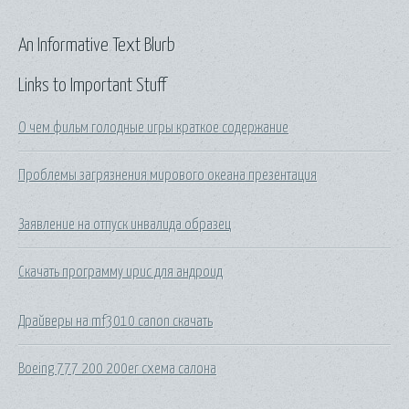
An Informative Text Blurb
Links to Important Stuff
О чем фильм голодные игры краткое содержание
Проблемы загрязнения мирового океана презентация
Заявление на отпуск инвалида образец
Скачать программу ирис для андроид
Драйверы на mf3010 canon скачать
Boeing 777 200 200er схема салона