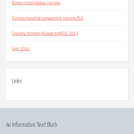
Видео голограммы скачать
Король пиратов сальваторе скачать fb2
Скачать торрент фильм олдбой 2013
Live cd rus
Links
An Informative Text Blurb