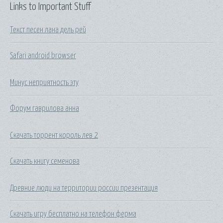
Links to Important Stuff
Текст песен лана дель рей
Safari android browser
Минус неприятность эту
Форум гаврилова анна
Скачать торрент король лев 2
Скачать книгу семенова
Древние люди на территории россии презентация
Скачать игру бесплатно на телефон ферма