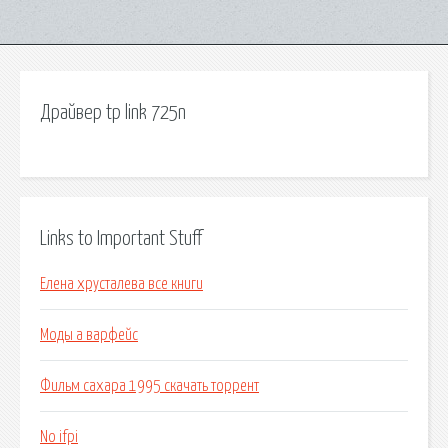
Драйвер tp link 725n
Links to Important Stuff
Елена хрусталева все книги
Моды а варфейс
Фильм сахара 1995 скачать торрент
No ifpi