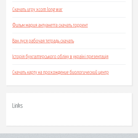
Скачать игру xcom long war
Фильм мария антуанетта скачать торрент
Ван луся рабочая тетрадь скачать
Історія бухгалтерського обліку в україні презентація
Скачать карту на прохождение биологический центр
Links