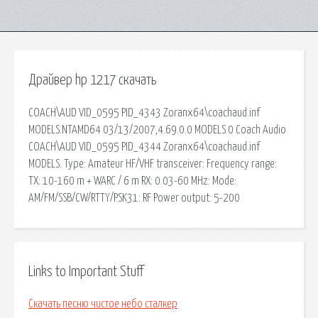
Драйвер hp 1217 скачать
COACH\AUD VID_0595 PID_4343 Zoranx64\coachaud.inf
MODELS.NTAMD64 03/13/2007,4.69.0.0 MODELS 0 Coach Audio
COACH\AUD VID_0595 PID_4344 Zoranx64\coachaud.inf
MODELS. Type: Amateur HF/VHF transceiver: Frequency range:
TX: 10-160 m + WARC / 6 m RX: 0.03-60 MHz: Mode:
AM/FM/SSB/CW/RTTY/PSK31: RF Power output: 5-200
Links to Important Stuff
Скачать песню чистое небо сталкер