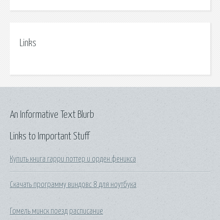
Links
An Informative Text Blurb
Links to Important Stuff
Купить книга гарри поттер и орден феникса
Скачать программу виндовс 8 для ноутбука
Гомель минск поезд расписание