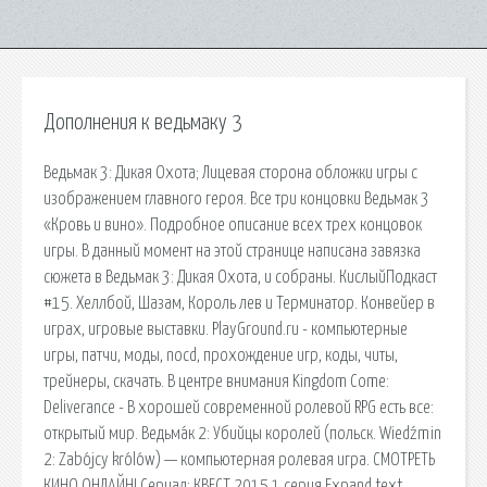
Дополнения к ведьмаку 3
Ведьмак 3: Дикая Охота; Лицевая сторона обложки игры с
изображением главного героя. Все три концовки Ведьмак 3
«Кровь и вино». Подробное описание всех трех концовок
игры. В данный момент на этой странице написана завязка
сюжета в Ведьмак 3: Дикая Охота, и собраны. КислыйПодкаст
#15. Хеллбой, Шазам, Король лев и Терминатор. Конвейер в
играх, игровые выставки. PlayGround.ru - компьютерные
игры, патчи, моды, nocd, прохождение игр, коды, читы,
трейнеры, скачать. В центре внимания Kingdom Come:
Deliverance - В хорошей современной ролевой RPG есть все:
открытый мир. Ведьма́к 2: Убийцы королей (польск. Wiedźmin
2: Zabójcy królów) — компьютерная ролевая игра. СМОТРЕТЬ
КИНО ОНЛАЙН! Сериал: КВЕСТ 2015 1 серия Expand text…