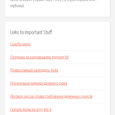
глубокий.
Links to Important Stuff
Синоби книги
Охотники за сокровищами торрент hd
Православный календарь 4pda
Презентация падение древнего рима
Договор цессии права требования денежных средств
Скачать моды на игру gta 4