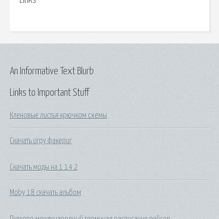
Links
An Informative Text Blurb
Links to Important Stuff
Кленовые листья крючком схемы
Скачать игру факериг
Скачать моды на 1 14 2
Moby 18 скачать альбом
Пулково международный терминал расписание рейсов