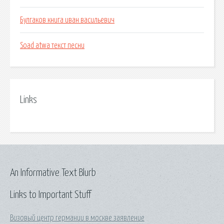
Булгаков книга иван васильевич
Soad atwa текст песни
Links
An Informative Text Blurb
Links to Important Stuff
Визовый центр германии в москве заявление