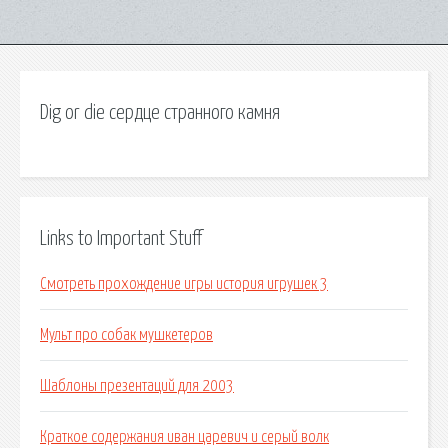
Dig or die сердце странного камня
Links to Important Stuff
Смотреть прохождение игры история игрушек 3
Мульт про собак мушкетеров
Шаблоны презентаций для 2003
Краткое содержания иван царевич и серый волк