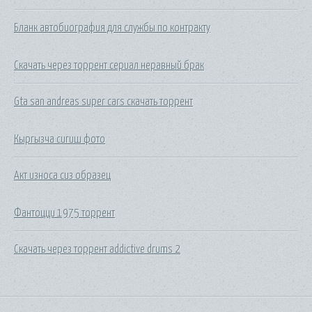
Бланк автобиография для службы по контракту
Скачать через торрент сериал неравный брак
Gta san andreas super cars скачать торрент
Кыргызча сигиш фото
Акт износа сиз образец
Фантоцци 1975 торрент
Скачать через торрент addictive drums 2