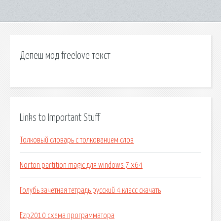
Депеш мод freelove текст
Links to Important Stuff
Толковый словарь с толкованием слов
Norton partition magic для windows 7 x64
Голубь зачетная тетрадь русский 4 класс скачать
Ezp2010 схема программатора