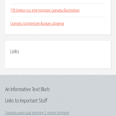
7th legion rus eng торрент скачать бесплатно
Скачать торрентом фильм саранча
Links
An Informative Text Blurb
Links to Important Stuff
Скачать кино шаг вперед 2 через торрент