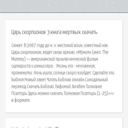
Царь скорпионов 3 книга мертвых скачать
Сюжет. В 3067 году до н. э. жестокий воин, известный как
Царь скорпионов, ведёт свою армию. «Му́мия» (англ. The
Mummy) — американский приключенческий фильм
сценариста и режиссёра. · Жизнь это - мгновения,
промежутки. Ночь ушла, солнце скоро взойдет. Сделайте эти.
Библия.Новый завет.Читать Библию онлайн.Синодальный
перевод.Скачать Библию. Евфимий Зигабен Толковая
Псалтирь Здесь можно скачать Толковая Псалтирь (1-25)>>>
в формате.