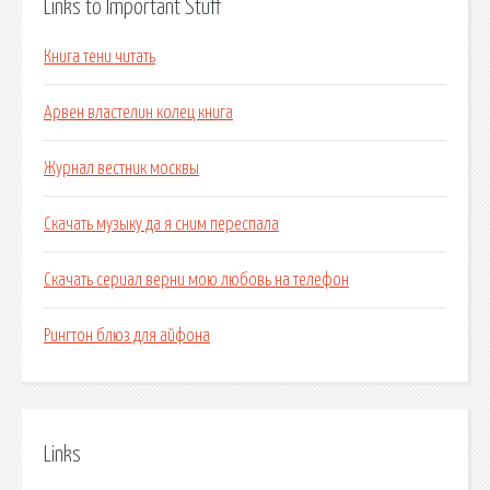
Links to Important Stuff
Книга тени читать
Арвен властелин колец книга
Журнал вестник москвы
Скачать музыку да я сним переспала
Скачать сериал верни мою любовь на телефон
Рингтон блюз для айфона
Links