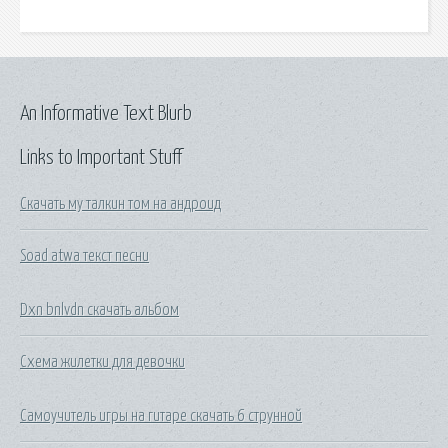
An Informative Text Blurb
Links to Important Stuff
Скачать му талкин том на андроид
Soad atwa текст песни
Dxn bnlvdn скачать альбом
Схема жилетки для девочки
Самоучитель игры на гитаре скачать 6 струнной