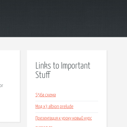
Links to Important
Stuff
or
S56a схема
Мод x3 albion prelude
Презентация к уроку новый курс