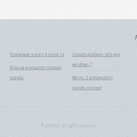
A
Пожарные чикаго 4 сезон 14
Скачать драйвер sata для
windows 7
Игры на компьютер спецназ
скачать
Worms 2 armageddon
скачать торрент
© Untitled. All rights reserved.