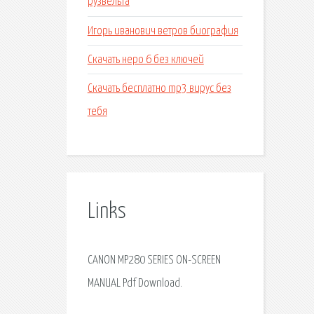
рузвельта
Игорь иванович ветров биография
Скачать неро 6 без ключей
Скачать бесплатно mp3 вирус без
тебя
Links
CANON MP280 SERIES ON-SCREEN
MANUAL Pdf Download.