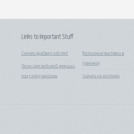
Links to Important Stuff
Скачать драйвер usb mpt
Расписание выставки в
гуанчжоу
Песни для любимой девушки
под гитару аккорды
Скачать ин экстремо