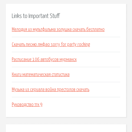
Links to Important Stuff
Мелодия из мультфильма золушка скачать бесплатно
Скачать песню лмфао sorry for party rocking
Расписание 106 автобусов мурманск
Книги математическая статистика
Музыка из сериала война престолов скачать
Руководство тгк 9