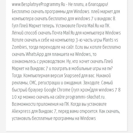
www.BesplatnyeProgrammy.Ru - Не плати, а благодари!
Бесплатно скачать программы для Windows. плей маркет для
компьютера скачать бесплатно для windows 7 и виндовс 8.
Гугл Плей Маркет теперь. Установите Почта Mail.Ru на ПК.
Лёгкий способ скачать Почта Mail.Ru для компьютера Windows
Хотите скачать к себе на компьютер 3-ю часть игры Plants vs
Zombies, тогда переходите на сайт. Если вы хотите бесплатно
скачать WhatsApp для планшета на Windows, то
ознакомьтесь с руководством. Ну, кто хочет скачать Плей
Маркет на Виндовс 7 и поиграть в мобильные игры на пк?
Тогда. Компьютерная версия Snapseed для вас. Никакой
рекламы, СМС, регистрации и ожидания. Заходите. Самый
быстрый браузер Google Chrome (гугл хром)для windows 7 8
10 xp можно скачать на сайте programmi-skachat.ru.
Возможности приложения на ПК. Когда вы установите
Aliexpress для Виндовс 7, перед вами откроется. Как скачать,
установить бесплатные программы на Windows