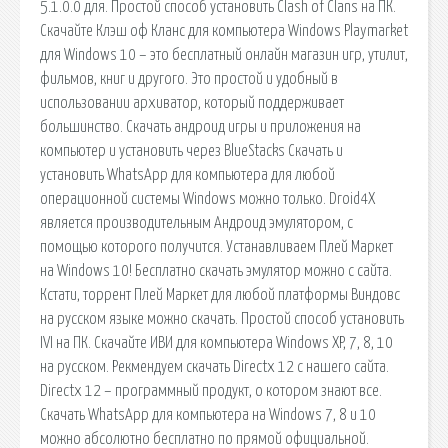
5.1.0.0 для. Простой способ установить Clash of Clans на ПК.
Скачайте Клэш оф Кланс для компьютера Windows Playmarket
для Windows 10 – это бесплатный онлайн магазин игр, утилит,
фильмов, книг и другого. Это простой и удобный в
использовании архиватор, который поддерживает
большинство. Скачать андроид игры и приложения на
компьютер и установить через BlueStacks Скачать и
установить WhatsApp для компьютера для любой
операционной системы Windows можно только. Droid4X
является производительным Андроид эмулятором, с
помощью которого получится. Устанавливаем Плей Маркет
на Windows 10! Бесплатно скачать эмулятор можно с сайта.
Кстати, торрент Плей Маркет для любой платформы Виндовс
на русском языке можно скачать. Простой способ установить
IVI на ПК. Скачайте ИВИ для компьютера Windows XP, 7, 8, 10
на русском. Рекмендуем скачать Directx 12 с нашего сайта.
Directx 12 – программный продукт, о котором знают все.
Скачать WhatsApp для компьютера на Windows 7, 8 и 10
можно абсолютно бесплатно по прямой официальной.