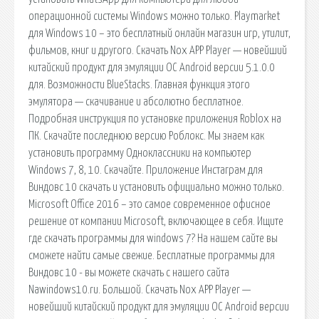
операционной системы Windows можно только. Playmarket
для Windows 10 – это бесплатный онлайн магазин игр, утилит,
фильмов, книг и другого. Скачать Nox APP Player — новейший
китайский продукт для эмуляции ОС Android версии 5.1.0.0
для. Возможности BlueStacks. Главная функция этого
эмулятора — скачивание и абсолютно бесплатное.
Подробная инструкция по установке приложения Roblox на
ПК. Скачайте последнюю версию Роблокс. Мы знаем как
установить программу Одноклассники на компьютер
Windows 7, 8, 10. Скачайте. Приложение Инстаграм для
Виндовс 10 скачать и установить официально можно только.
Microsoft Office 2016 – это самое современное офисное
решение от компании Microsoft, включающее в себя. Ищите
где скачать программы для windows 7? На нашем сайте вы
сможете найти самые свежие. Бесплатные программы для
Виндовс 10 - вы можете скачать с нашего сайта
Nawindows10.ru. Большой. Скачать Nox APP Player —
новейший китайский продукт для эмуляции ОС Android версии