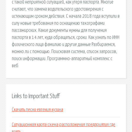
с такой неприятной ситуацией, как утеря паспорта. Многие
считают, что замена водительского удостоверения с
истекающим сроком действия. С начала 2018 года вступили в
силу новые требования по оснащению тахографами
пассажирских. Какие документы нужны для получения
паспорта в 14 лет, куда обращаться, сроки. Как узнать по ИНН
физического лица фамилию и другие данные Разбираемся,
можно ли с помощью. Поисковая сиcтема, список запросов,
поиск информации. Программно-аппаратный комплекс с
веб.
Links to Important Stuff
Скачать песни евгения кузина
Ситуационная карта схема расположения предприятия где
взять