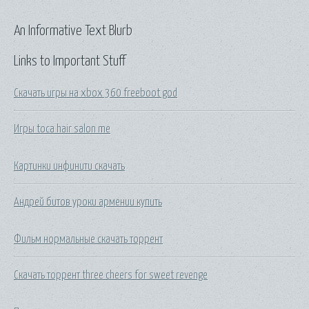
An Informative Text Blurb
Links to Important Stuff
Скачать игры на xbox 360 freeboot god
Игры toca hair salon me
Картинки инфинити скачать
Андрей битов уроки армении купить
Фильм нормальные скачать торрент
Скачать торрент three cheers for sweet revenge