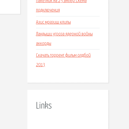
Пакетник на 25 ампер схема
подключения
Азис мразиш клипы
Ландыши угроза ядерной войны
аккорды
Скачать торрент фильм олдбой
2013
Links