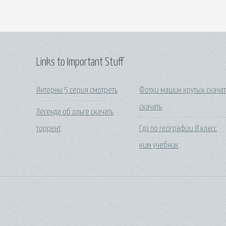
Links to Important Stuff
Интерны 5 серия смотреть
Фотки машин крутых скачат
скачать
Легенда об ольге скачать
торрент
Гдз по географии 8 класс
ким учебник