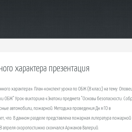
ного характера презентация
ного характера». План-конспект урока по ОБЖ (8 класс) на тему: Опов
оки ОБЖ" Урок-викторина «Знатоки предмета "Основы безопасности. Соб
рные автомобили, пожарной. Методика проведения Дн я ГО в
ет, что. В данном разделе представлена пожарная литература пожарной
 8 апреля скоропостижно скончался Аржанов Валерий.