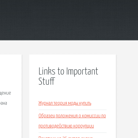
Links to Important
Stuff
ещение
рана
Журнал теория моды купить
Образец положения о комиссии по
противодействию коррупции