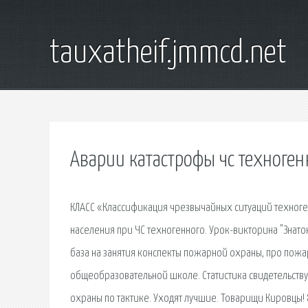
tauxatheif.jmmcd.net
Аварии катастрофы чс техноген
КЛАСС «Классификация чрезвычайных ситуаций техноген
населения при ЧС техногенного. Урок-викторина "Знат
база на занятия конспекты пожарной охраны, про пожа
общеобразовательной школе. Статистика свидетельству
охраны по тактике. Уходят лучшие. Товарищи Кировцы!