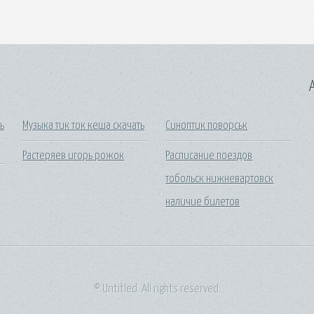
A
ь
Музыка тик ток кеша скачать
Синоптик поворськ
Растеряев игорь рожок
Расписание поездов
тобольск нижневартовск
наличие билетов
© Untitled. All rights reserved.