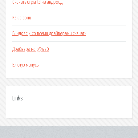
Скачать игры td на андроид
Как в сони
Виндовс 7 со всеми драйверами скачать
Драйвера на p5ws0
Блютуз минусы
Links