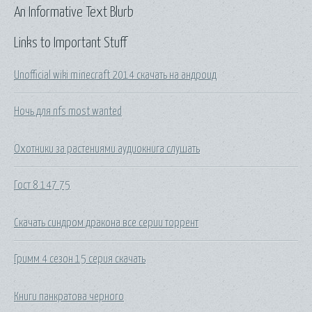
An Informative Text Blurb
Links to Important Stuff
Unofficial wiki minecraft 2014 скачать на андроид
Ночь для nfs most wanted
Охотники за растениями аудиокнига слушать
Гост 8 147 75
Скачать синдром дракона все серии торрент
Гримм 4 сезон 15 серия скачать
Книги панкратова черного