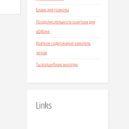
Бланк для грамоты
Продолжительность рингтона для
айфона
Краткое содержание канитель
чехов
Ты волшебная аккорды
Links