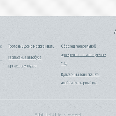
A
с
Торговый дома москва книги
Образец генеральной
доверенности на получение
Расписание автобуса
тмц
прилуки серпухов
Вульгарный тонн скачать
альбом вульгарный кто
© Untitled. All rights reserved.