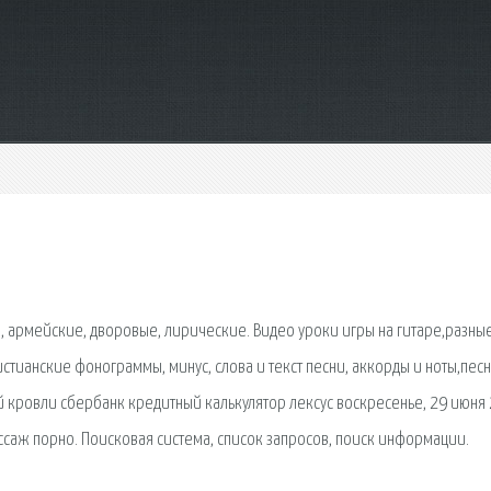
аре, армейские, дворовые, лирические. Видео уроки игры на гитаре,разны
истианские фонограммы, минус, слова и текст песни, аккорды и ноты,пес
й кровли сбербанк кредитный калькулятор лексус воскресенье, 29 июня
ссаж порно. Поисковая сиcтема, список запросов, поиск информации.