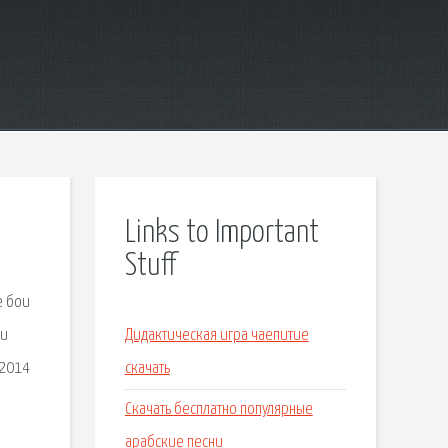
Links to Important
Stuff
е бои
ни
Дидактическая игра чаепитие
 2014
скачать
Скачать бесплатно популярные
арабские песни