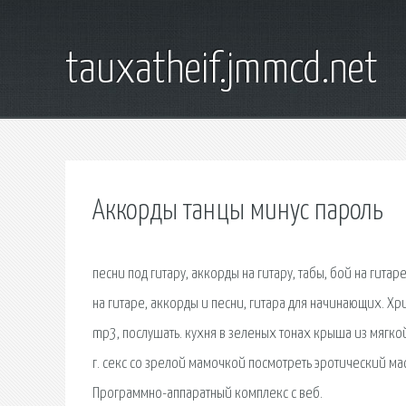
tauxatheif.jmmcd.net
Аккорды танцы минус пароль
песни под гитару, аккорды на гитару, табы, бой на гит
на гитаре, аккорды и песни, гитара для начинающих. Хр
mp3, послушать. кухня в зеленых тонах крыша из мягко
г. секс со зрелой мамочкой посмотреть эротический ма
Программно-аппаратный комплекс с веб.