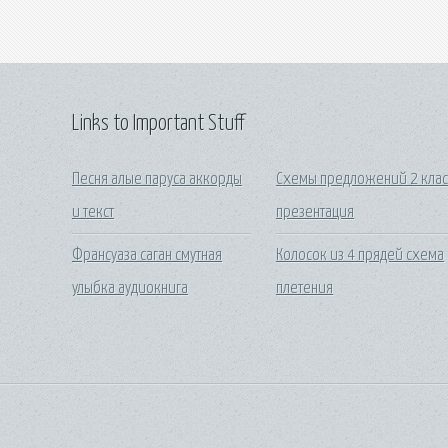
Links to Important Stuff
Песня алые паруса аккорды
Схемы предложений 2 клас
и текст
презентация
Франсуаза саган смутная
Колосок из 4 прядей схема
улыбка аудиокнига
плетения