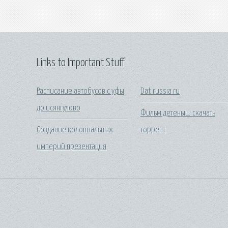
Links to Important Stuff
Расписание автобусов с уфы
Dat russia ru
до исянгулово
Фильм детеныш скачать
Создание колониальных
торрент
империй презентация