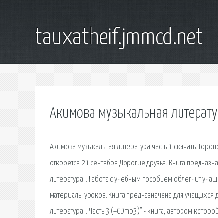
tauxatheif.jmmcd.net
Акимова музыкальная литерату
Акимова музыкальная литература часть 1 скачать. Горо
откроется 21 сентября Дорогие друзья. Книга предназн
литература". Работа с учебным пособием облегчит уча
материалы уроков. Книга предназначена для учащихся д
литература". Часть 3 (+CDmp3)" - книга, автором которо