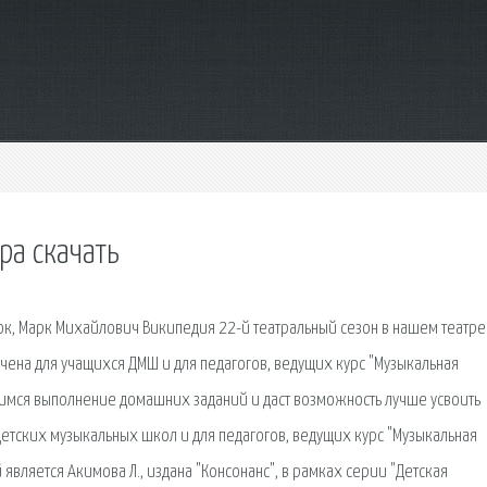
ра скачать
нок, Марк Михайлович Википедия 22-й театральный сезон в нашем театре
ачена для учащихся ДМШ и для педагогов, ведущих курс "Музыкальная
щимся выполнение домашних заданий и даст возможность лучше усвоить
етских музыкальных школ и для педагогов, ведущих курс "Музыкальная
й является Акимова Л., издана "Консонанс", в рамках серии "Детская