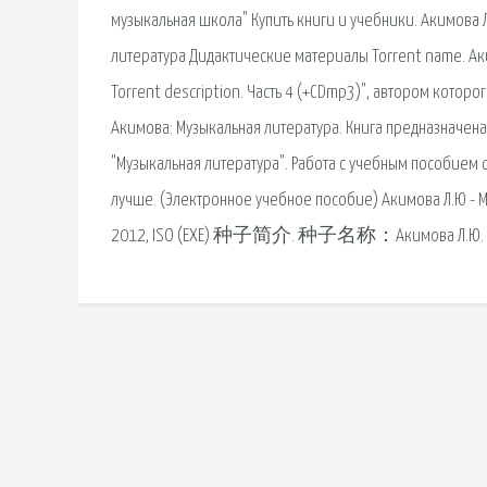
музыкальная школа" Купить книги и учебники. Акимова 
литература Дидактические материалы Torrent name. Аким
Torrent description. Часть 4 (+CDmp3)", автором которо
Акимова: Музыкальная литература. Книга предназначена
"Музыкальная литература". Работа с учебным пособием
лучше. (Электронное учебное пособие) Акимова Л.Ю - М
2012, ISO (EXE) 种子简介. 种子名称：Акимова Л.Ю. - Муз