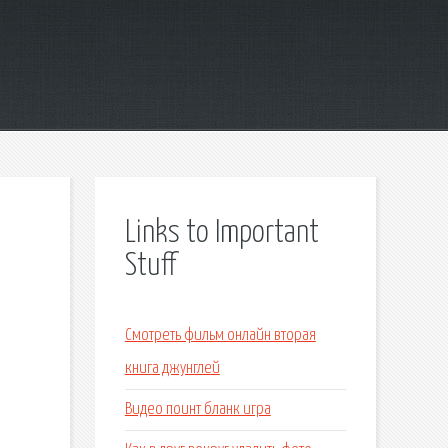
Links to Important
Stuff
Смотреть фильм онлайн вторая
книга джунглей
Видео поинт бланк игра