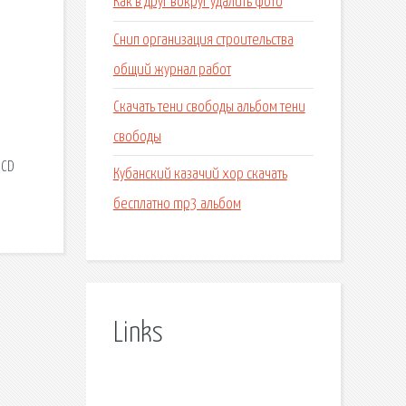
Как в друг вокруг удалить фото
Снип организация строительства
общий журнал работ
Скачать тени свободы альбом тени
свободы
 CD
Кубанский казачий хор скачать
бесплатно mp3 альбом
Links