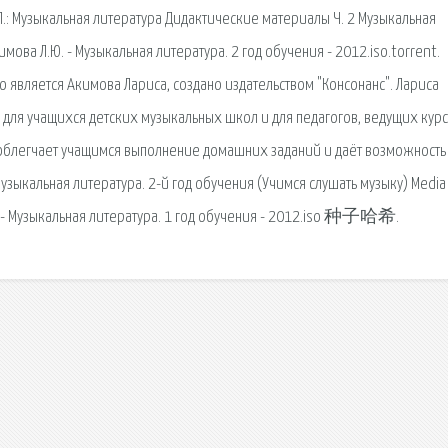
Л.: Музыкальная литература Дидактические материалы Ч. 2 Музыкальная
ова Л.Ю. - Музыкальная литература. 2 год обучения - 2012.iso.torrent.
го является Акимова Лариса, создано издательством "Консонанс". Лариса
 для учащихся детских музыкальных школ и для педагогов, ведущих курс
 облегчает учащимся выполнение домашних заданий и даёт возможность
узыкальная литература. 2-й год обучения (Учимся слушать музыку) Media
ыкальная литература. 1 год обучения - 2012.iso 种子哈希.