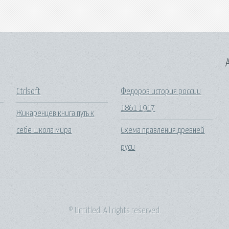
A
Ctrlsoft
Федоров история россии
1861 1917
Жикаренцев книга путь к
себе школа мира
Схема правления древней
руси
© Untitled. All rights reserved.