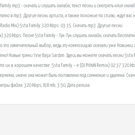
family mp3 - скачать и слушать онлайн, текст песни и смотреть клип онла
платно в mp3. Другие песни артиста, а также похожие по стилю, ждут вас 
 Radio Mix) 5sta Family. 320 kbps. 03:15. Скачать mp3. Другие песни
ix) 320 kbps. Песня 5sta Family - Тук-Тук слушать онлайн, скачать бесплатн
нно это замечательный выбор, ведь эту композицию скачали уже Новинки
атно! Новые треки Yine Başa Sardım. Здесь вы можете скачать песни 5sta 
е их в хорошем качестве. 5sta Family – e (DJ PitkiN Remix) 02:37 320 kb
веряема, иначе она может быть поставлена под сомнение и удалена. Скач
метры файла: 320 kbps, 8,8 mb, 3:50, Дата релиза.