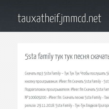
tauxatheif.jmmcd.net
5sta family тук тук песня скачат
Скачать mp3 5sta Family – Тук Тук Тук Чтобы послушать 
кнопку проигрывания. iPleer.fm Скачать 5sta Family - 5s
Подзаголовок проигрывателя. iPleer.fm Скачать 5sta Fami
№100609200 - iPleer.fm. Скачать песню 5sta Family - Так
релиза: 29.11.2018. 5sta Family - Тук-Тук Гладков Григори