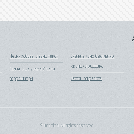
A
Песня забавы и вани текст
Скачать кино бесплатно
хроники риддика
Скачать футурама 7 сезон
торрент mp4
Фотошоп работа
© Untitled. All rights reserved.