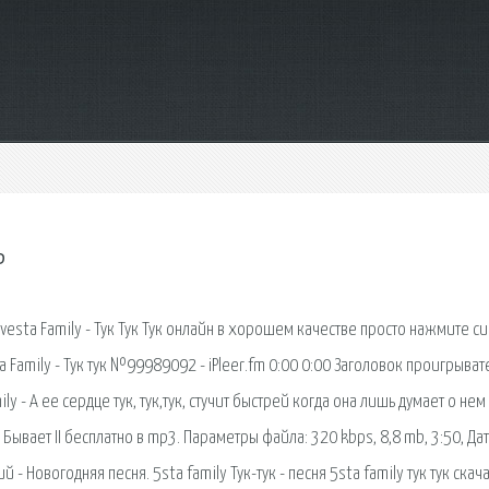
ь
5ivesta Family - Тук Тук Тук онлайн в хорошем качестве просто нажмите 
ta Family - Тук тук №99989092 - iPleer.fm 0:00 0:00 Заголовок проигрыват
ly - А ее сердце тук, тук,тук, стучит быстрей когда она лишь думает о нем
 Бывает II бесплатно в mp3. Параметры файла: 320 kbps, 8,8 mb, 3:50, Да
й - Новогодняя песня. 5sta family Тук-тук - песня 5sta family тук тук скача