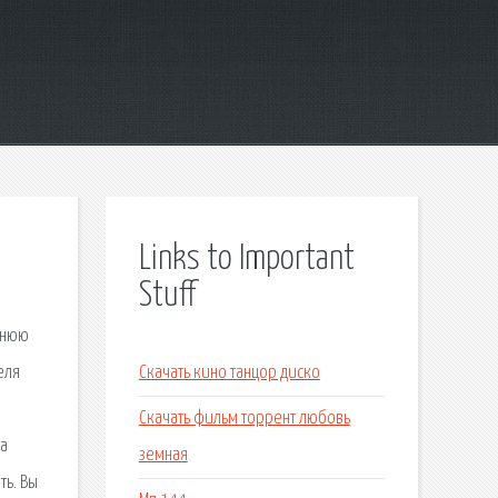
Links to Important
Stuff
синюю
еля
Скачать кино танцор диско
Скачать фильм торрент любовь
та
земная
ть. Вы