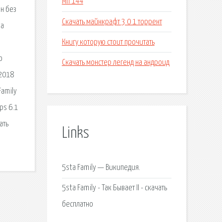
Мп 144
йн без
Скачать майнкрафт 3 0 1 торрент
на
Книгу которую стоит прочитать
о
Скачать монстер легенд на андроид
 2018
Family
ps 6.1
ать
Links
5sta Family — Википедия.
5sta Family - Так Бывает II - скачать
бесплатно