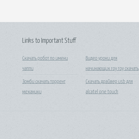
Links to Important Stuff
Скачать робот по имени
Видео уроки для
чаппи
начинающих гоу гоу скачать
Зомби скачать торрент
Скачать драйвер usb для
механики
alcatel one touch