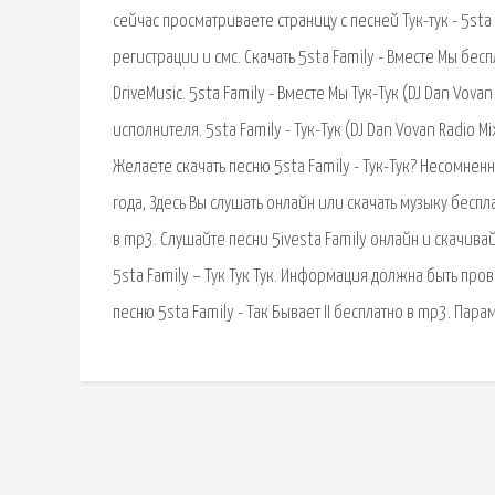
сейчас просматриваете страницу с песней Тук-тук - 5sta 
регистрации и смс. Скачать 5sta Family - Вместе Мы бес
DriveMusic. 5sta Family - Вместе Мы Тук-Тук (DJ Dan Vovan
исполнителя. 5sta Family - Тук-Тук (DJ Dan Vovan Radio M
Желаете скачать песню 5sta Family - Тук-Тук? Несомне
года, Здесь Вы слушать онлайн или скачать музыку беспл
в mp3. Слушайте песни 5ivesta Family онлайн и скачивайт
5sta Family – Тук Тук Тук. Информация должна быть про
песню 5sta Family - Так Бывает II бесплатно в mp3. Пара